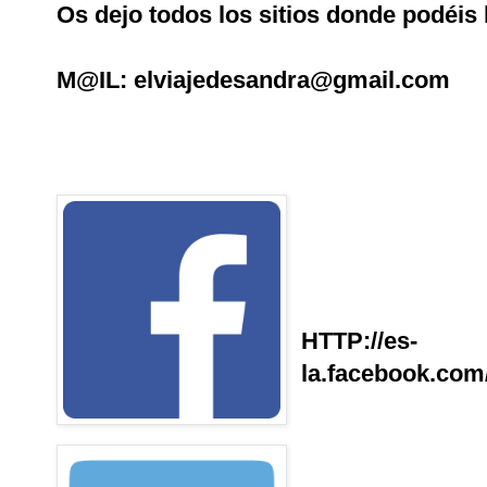
Os dejo todos los sitios donde podéis 
M
@IL
:
elviajedesandra@gmail.com
HTTP://es-
la.facebook.co