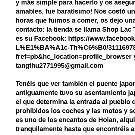
y más simple para hacerlo y os asegu
amables, fue baratísimo! Nos costó uno
horas que fuimos a comer, os dejo una
contacto: la tienda se llama Shop Lac 
es su Facebook:
https://www.faceboo
L%E1%BA%A1c-Th%C6%B0/31116978
fref=pb&hc_location=profile_browser
y
tangthu2771995
@gmail.com
Tenéis que ver también el puente japo
antiguamente tuvo su asentamiento ja
el que determina la entrada al pueblo 
prohibidos los coches y las motos y s
es uno de los encantos de Hoian, alquil
tranquilamente hasta que encontréis a