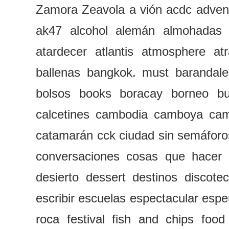
Zamora
Zeavola
a vión
acdc
adven
ak47
alcohol
alemán
almohadas
atardecer
atlantis
atmosphere
at
ballenas
bangkok. must
barandale
bolsos
books
boracay
borneo
b
calcetines
cambodia
camboya
cam
catamarán
cck
ciudad sin semáforo
conversaciones
cosas que hacer
desierto
dessert
destinos
discote
escribir
escuelas
espectacular
espe
roca
festival
fish and chips
food