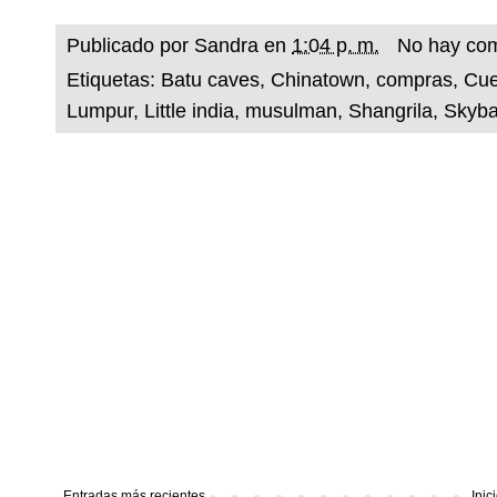
Publicado por
Sandra
en
1:04 p. m.
No hay com
Etiquetas:
Batu caves
,
Chinatown
,
compras
,
Cue
Lumpur
,
Little india
,
musulman
,
Shangrila
,
Skyba
Entradas más recientes
Inic