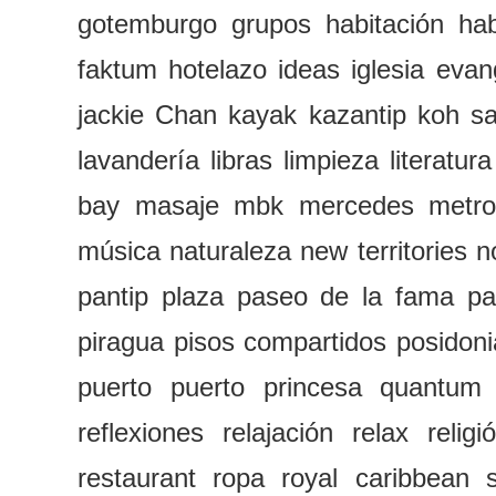
gotemburgo
grupos
habitación
hab
faktum
hotelazo
ideas
iglesia evan
jackie Chan
kayak
kazantip
koh s
lavandería
libras
limpieza
literatura
bay
masaje
mbk
mercedes
metr
música
naturaleza
new territories
n
pantip plaza
paseo de la fama
pa
piragua
pisos compartidos
posidoni
puerto
puerto princesa
quantum 
reflexiones
relajación
relax
religi
restaurant
ropa
royal caribbean