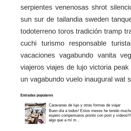
serpientes venenosas
shrot
silenci
sun
sur de tailandia
sweden
tanqu
todoterreno
toros
tradición
tramp
tr
cuchi
turismo responsable
turist
vacaciones
vagabundo
vanita
veg
viajeros
viajes de lujo
victoria peak
un vagabundo
vuelo inaugural
wat 
Entradas populares
Caravanas de lujo y otras formas de viajar
Buen día a todos! Estos meses he tenido mucho
espero compensaros pronto con post y vídeos!!!
algo que a mí m...