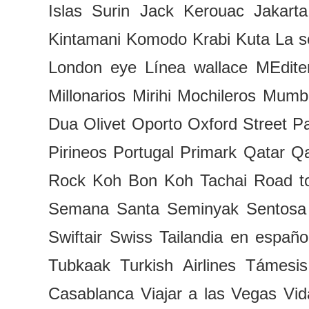
Islas Surin
Jack Kerouac
Jakarta
Kintamani
Komodo
Krabi
Kuta
La s
London eye
Línea wallace
MEdite
Millonarios
Mirihi
Mochileros
Mumb
Dua
Olivet
Oporto
Oxford Street
P
Pirineos
Portugal
Primark
Qatar
Qa
Rock Koh Bon Koh Tachai
Road t
Semana Santa
Seminyak
Sentosa
Swiftair
Swiss
Tailandia en españo
Tubkaak
Turkish Airlines
Támesis
Casablanca
Viajar a las Vegas
Vid