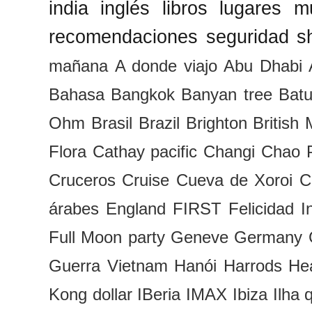
india
inglés
libros
lugares
m
recomendaciones
seguridad
s
mañana
A donde viajo
Abu Dhabi
Bahasa
Bangkok
Banyan tree
Batu
Ohm
Brasil
Brazil
Brighton
British
Flora
Cathay pacific
Changi
Chao 
Cruceros
Cruise
Cueva de Xoroi
C
árabes
England
FIRST
Felicidad I
Full Moon party
Geneve
Germany
Guerra Vietnam
Hanói
Harrods
Hea
Kong dollar
IBeria
IMAX
Ibiza
Ilha