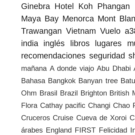
Ginebra
Hotel
Koh Phangan
Maya Bay
Menorca
Mont Bla
Trawangan
Vietnam
Vuelo
a3
india
inglés
libros
lugares
m
recomendaciones
seguridad
s
mañana
A donde viajo
Abu Dhabi
Bahasa
Bangkok
Banyan tree
Batu
Ohm
Brasil
Brazil
Brighton
British
Flora
Cathay pacific
Changi
Chao 
Cruceros
Cruise
Cueva de Xoroi
C
árabes
England
FIRST
Felicidad I