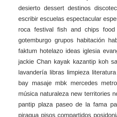
desierto
dessert
destinos
discote
escribir
escuelas
espectacular
espe
roca
festival
fish and chips
food
gotemburgo
grupos
habitación
hab
faktum
hotelazo
ideas
iglesia evan
jackie Chan
kayak
kazantip
koh s
lavandería
libras
limpieza
literatura
bay
masaje
mbk
mercedes
metr
música
naturaleza
new territories
n
pantip plaza
paseo de la fama
pa
piragua
pisos compartidos
posidoni