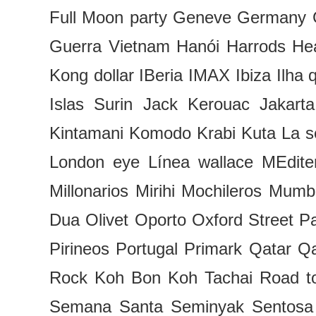
Full Moon party
Geneve
Germany
Guerra Vietnam
Hanói
Harrods
Hea
Kong dollar
IBeria
IMAX
Ibiza
Ilha
Islas Surin
Jack Kerouac
Jakarta
Kintamani
Komodo
Krabi
Kuta
La s
London eye
Línea wallace
MEdite
Millonarios
Mirihi
Mochileros
Mumb
Dua
Olivet
Oporto
Oxford Street
P
Pirineos
Portugal
Primark
Qatar
Qa
Rock Koh Bon Koh Tachai
Road t
Semana Santa
Seminyak
Sentosa