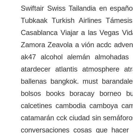
Swiftair
Swiss
Tailandia en españo
Tubkaak
Turkish Airlines
Támesis
Casablanca
Viajar a las Vegas
Vid
Zamora
Zeavola
a vión
acdc
adven
ak47
alcohol
alemán
almohadas
atardecer
atlantis
atmosphere
at
ballenas
bangkok. must
barandale
bolsos
books
boracay
borneo
b
calcetines
cambodia
camboya
cam
catamarán
cck
ciudad sin semáforo
conversaciones
cosas que hacer