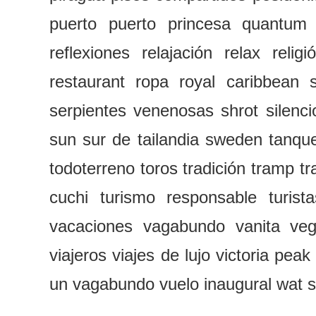
puerto
puerto princesa
quantum 
reflexiones
relajación
relax
religi
restaurant
ropa
royal caribbean
serpientes venenosas
shrot
silenci
sun
sur de tailandia
sweden
tanqu
todoterreno
toros
tradición
tramp
tr
cuchi
turismo responsable
turist
vacaciones
vagabundo
vanita
veg
viajeros
viajes de lujo
victoria peak
un vagabundo
vuelo inaugural
wat 